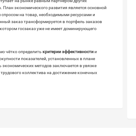
тупает на рынке равным партнёром других
. План экономического развития является основной
спросом на товар, необходимыми ресурсами и
енный заказ трансформируется в портфель заказов
в котором госзаказ уже не имеет доминирующего
мо чётко определить
критерии эффективности
и
окупности показателей, установленных в плане
ь экономических методов заключается в увязке
 трудового коллектива на достижение конечных