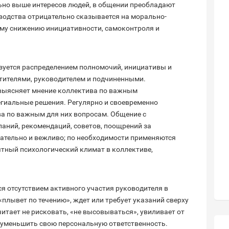
ьно выше интересов людей, в общении преобладают
оводства отрицательно сказывается на морально-
ому снижению инициативности, самоконтроля и
зуется распределением полномочий, инициативы и
тителями, руководителем и подчиненными.
 выясняет мнение коллектива по важным
гиальные решения. Регулярно и своевременно
а по важным для них вопросам. Общение с
аний, рекомендаций, советов, поощрений за
ательно и вежливо; по необходимости применяются
тный психологический климат в коллективе,
я отсутствием активного участия руководителя в
плывет по течению», ждет или требует указаний сверху
итает не рисковать, «не высовываться», увиливает от
 уменьшить свою персональную ответственность.