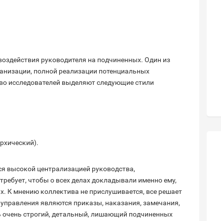
воздействия руководителя на подчиненных. Один из
анизации, полной реализации потенциальных
во исследователей выделяют следующие стили
рхический).
ся высокой централизацией руководства,
ребует, чтобы о всех делах докладывали именно ему,
х. К мнению коллектива не прислушивается, все решает
управления являются приказы, наказания, замечания,
ь очень строгий, детальный, лишающий подчиненных