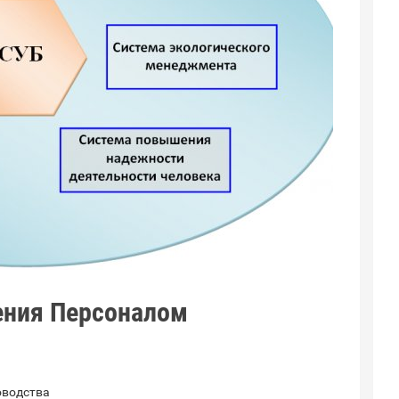
ения Персоналом
оводства