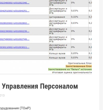
е Управления Персоналом
2013
орудования (ТОиР)