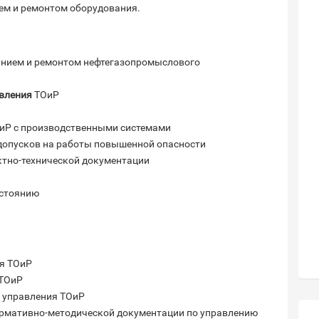
ем и ремонтом оборудования.
анием и ремонтом нефтегазопромыслового
авления
ТОиР
ОиР с производственными системами
допусков на работы повышенной опасности
ктно-технической документации
остоянию
ия ТОиР
 ТОиР
м управления ТОиР
ормативно-методической документации по управлению