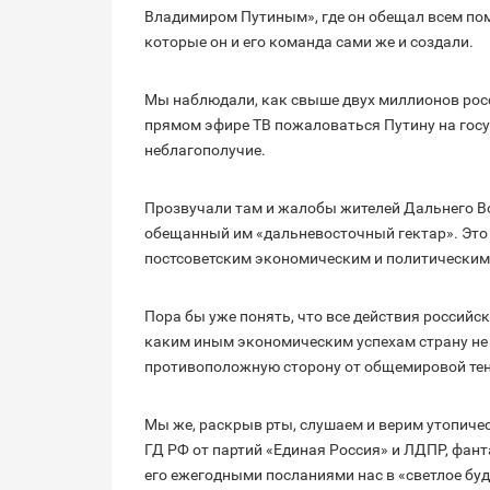
Владимиром Путиным», где он обещал всем пом
которые он и его команда сами же и создали.
Мы наблюдали, как свыше двух миллионов росс
прямом эфире ТВ пожаловаться Путину на гос
неблагополучие.
Прозвучали там и жалобы жителей Дальнего Вос
обещанный им «дальневосточный гектар». Это н
постсоветским экономическим и политически
Пора бы уже понять, что все действия российс
каким иным экономическим успехам страну не 
противоположную сторону от общемировой тен
Мы же, раскрыв рты, слушаем и верим утопич
ГД РФ от партий «Единая Россия» и ЛДПР, фант
его ежегодными посланиями нас в «светлое буд