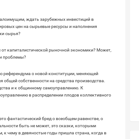
 малоимущим, ждать зарубежных инвестиций в
ировых цен на сырьевые ресурсы и наполнения
жи сырья?
с от капиталистической рыночной экономики? Может,
ои проблемы?
ю референдума о новой конституции, меняющей
я общей собственности на средства производства.
дства и к общинному самоуправлению. К
оуправлению в распределении плодов коллективного
это фантастический бред о всеобщем равенстве, о
альности быть не может, это сказки, которыми
 к чему в девяностые годы пришла страна, когда в