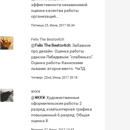
эффективности независимой
оценки качества работы
организаций…
Пятница 23, Июнь 2017 06:34
Felix The Bestovitch
@
Felix The Bestovitch
: Забавное
про дизайн. Оценка работы
удаком Лебедевым: "слабенько".
Оценка работы Каннскими
львами: второе место. ЧиТД.
Четверг 22nd, Июнь 2017 20:18
¥KK¥
@
¥KK¥
: Художественные
оформительские работы 2
разряд, компьютерная графика
повышенный 6 разряд. Общая
оценка 8.
Вторник 27, Июнь 2017 13:53