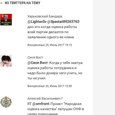
ИЗ ТВИТТЕРА НА ТЕМУ
Харьковский Бандера
@
LightsvSv
@
Spectat89263763
дно это когда оценка работы
всей партии делается по
заявлению одного ее члена
Воскресенье 25, Июнь 2017 19:15
Сися Вэст
@
Сися Вэст
: Когда у тебя завтра
оценка работы сотрудника и
надо было дохера чего учить, но
ты не учил
Воскресенье 25, Июнь 2017 12:00
Алексей Васильевич Г
RT @
ornfront:
Проект "Народная
оценка качества" запущен ОНФ в
целях повышения