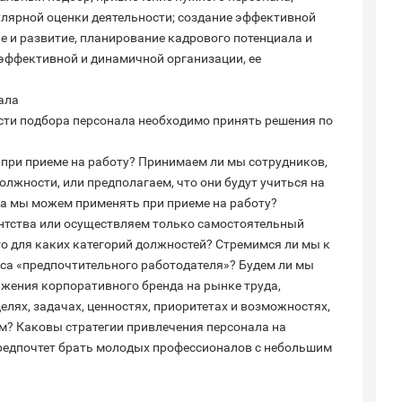
лярной оценки деятельности; создание эффективной
е и развитие, планирование кадрового потенциала и
эффективной и динамичной организации, ее
ала
сти подбора персонала необходимо принять решения по
при приеме на работу? Принимаем ли мы сотрудников,
лжности, или предполагаем, что они будут учиться на
ла мы можем применять при приеме на работу?
нтства или осуществляем только самостоятельный
то для каких категорий должностей? Стремимся ли мы к
а «предпочтительного работодателя»? Будем ли мы
жения корпоративного бренда на рынке труда,
лях, задачах, ценностях, приоритетах и возможностях,
? Каковы стратегии привлечения персонала на
редпочтет брать молодых профессионалов с небольшим