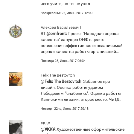
чего учить, но ты не учил
Воскресенье 25, Июнь 2017 12:00
Алексей Васильевич Г
RT @
ornfront:
Проект "Народная оценка
качества" запущен ОНФ в целях
повышения эффективности независимой
оценки качества работы организаций…
Пятница 23, Июнь 2017 06:34
Felix The Bestovitch
@
Felix The Bestovitch
: Забавное про
дизайн. Оценка работы удаком
Лебедевым: "слабенько". Оценка работы
Каннскими львами: второе место. ЧиТД.
Четверг 22nd, Июнь 2017 20:18
¥KK¥
@
¥KK¥
: Художественные оформительские